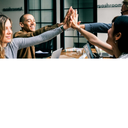
onlone casino ES